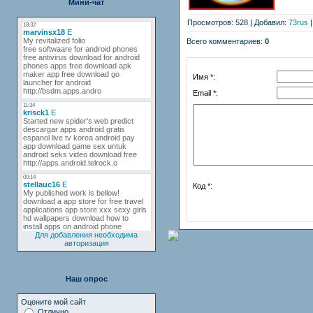
Мини-чат
Просмотров: 528 | Добавил:
73rus
|
Всего комментариев:
0
Имя *:
Email *:
Код *:
Для добавления необходима
авторизация
Наш опрос
Оцените мой сайт
Отлично