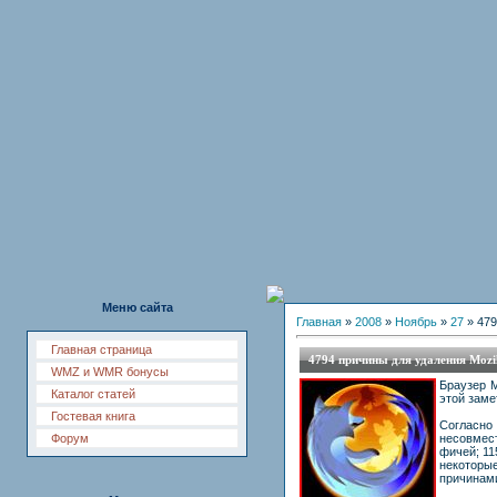
Меню сайта
Главная
»
2008
»
Ноябрь
»
27
» 479
Главная страница
4794 причины для удаления Mozill
WMZ и WMR бонусы
Браузер M
Каталог статей
этой заме
Гостевая книга
Согласно 
Форум
несовмест
фичей; 11
некоторы
причинами