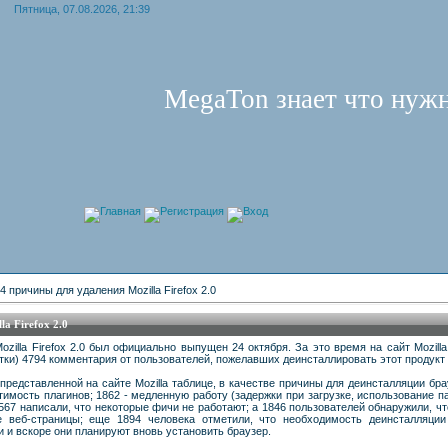
Пятница, 07.08.2026, 21:39
MegaTon знает что нужн
Главная
Регистрация
Вход
4 причины для удаления Mozilla Firefox 2.0
a Firefox 2.0
ozilla Firefox 2.0 был официально выпущен 24 октября. За это время на сайт Mozil
тки) 4794 комментария от пользователей, пожелавших деинсталлировать этот продукт 
представленной на сайте Mozilla таблице, в качестве причины для деинсталляции бр
имость плагинов; 1862 - медленную работу (задержки при загрузке, использование п
567 написали, что некоторые фичи не работают; а 1846 пользователей обнаружили, ч
е веб-страницы; еще 1894 человека отметили, что необходимость деинсталляци
 и вскоре они планируют вновь установить браузер.