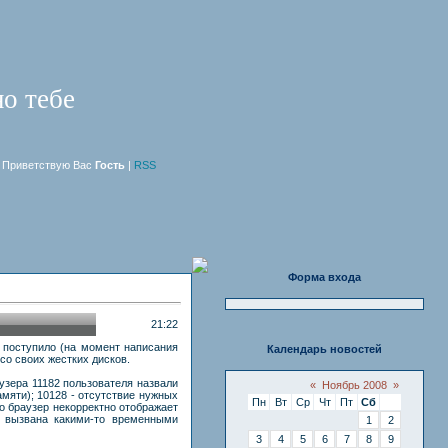
о тебе
Приветствую Вас
Гость
|
RSS
Форма входа
21:22
la поступило (на момент написания
Календарь новостей
со своих жестких дисков.
аузера 11182 пользователя назвали
«
Ноябрь 2008
»
амяти); 10128 - отсутствие нужных
Пн
Вт
Ср
Чт
Пт
Сб
Вс
то браузер некорректно отображает
и вызвана какими-то временными
1
2
3
4
5
6
7
8
9